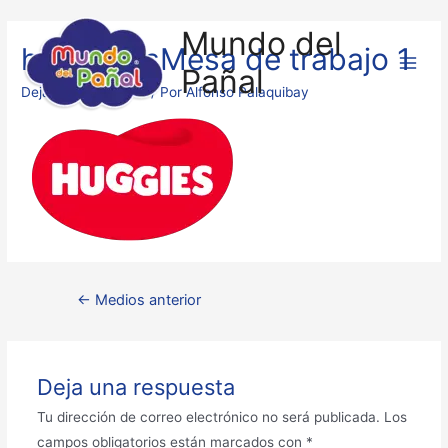
Mundo del
hugggiresMesa de trabajo 1
Pañal
Deja un comentario
/ Por
Alfonso Palaquibay
←
Medios anterior
Deja una respuesta
Tu dirección de correo electrónico no será publicada.
Los
campos obligatorios están marcados con
*