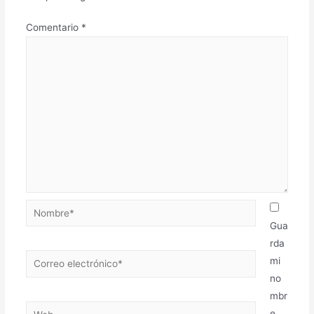
Comentario
*
Gua
rda
mi
no
mbr
e,