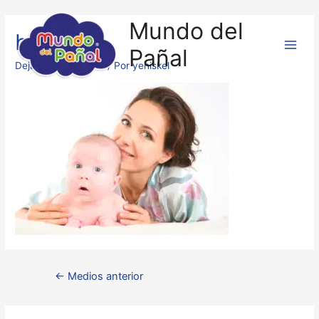
Mundo del
besos
Pañal
Deja un comentario
/ Por
yeniskel
←
Medios anterior